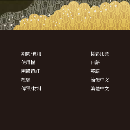
期間/費用
攝影比賽
使用權
日語
團體預訂
英語
經驗
簡體中文
傳單/材料
繁體中文