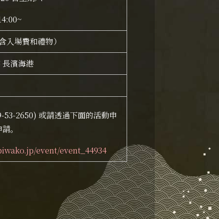
4:00~
圓（含入場費和禮物）
樓 長濱海港
-53-2650) 或
請透過下面的活動申
申請。
abiwako.jp/event/event_44934