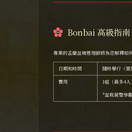
Bonbai 高級指南
專業的盂蘭盆梅管理師將為您解釋如
日期和時間
隨時舉行（需
費用
1組（最多4人）
*盆栽展覽參