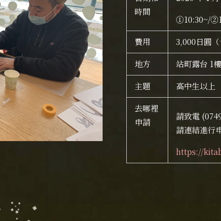
時間
①10:30~/②1
費用
3,000日
地方
站町露台 1
主題
高中生以上
去哪裡
請致電 (0749
申請
請連結進行
https://kit