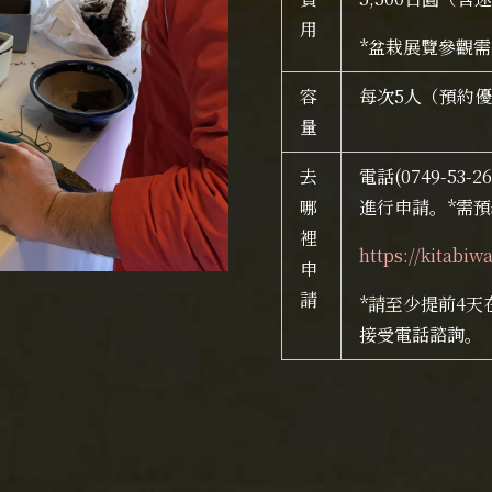
用
*盆栽展覽參觀
容
每次5人（預約
量
去
電話
(0749-53-2
哪
進行申請。
*需
裡
https://kitabiw
申
請
*請至少提前4天
接受電話諮詢。