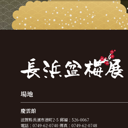
場地
慶雲館
滋賀縣長濱市港町2-5 郵編：526-0067
電話：0749-62-0740 傳真：0749-62-0748