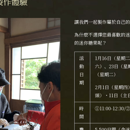
 製作體驗
讓我們一起製作屬於自己的
為什麼不選擇您最喜歡的迷
的迷你糖果呢？
活
1月16日（星期
動
六）、23日（星
日
（星期二）
期
2月1日（星期四
頭）
・11日（主
時
①11:00-12:30/②
間
費
5,500日圓（