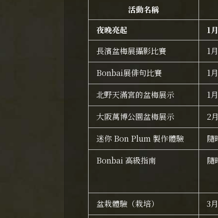
活動名稱
夜晚亮起
1
長濱盆梅展攝影比賽
1
Bonbai展俳句比賽
1
北野天滿宮的盆梅展示
1
大阪萬博公園盆梅展示
2
迷你 Bon Plum 製作體驗
隨
Bonbai 高級指南
隨
盆栽體驗（栽培）
3