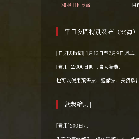
和服 DE 長濱
目
[平日夜間特別發布（雲海）
[日期與時間] 1月12日至2月9日週二、週四
[費用] 2,000日圓（含入場費）
也可以使用預售票、邀請票、長濱禦出掛
[盆栽繪馬]
[費用]500日元