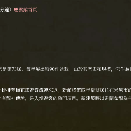
3分鐘）
慶雲館首頁
年已是第73屆，每年展出約90件盆栽。由於其歷史和規模，它作
排排苯梅花讓遊客流連忘返。新館將第四年舉辦居住在米原市的剪紙
上有龍神傳說，是入境遊客的熱門項目。新建築將以盂蘭盆龍為