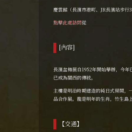
慶雲館（長濱市港町、JR長濱站步行
點擊此處訪問
從
[內容]
長濱盆梅展自1952年開始舉辦，今
已成為關西的傳統。
主樓是明治時期建造的純日式房間，一
品合作展。龍是明年的生肖，竹生島
【交通】